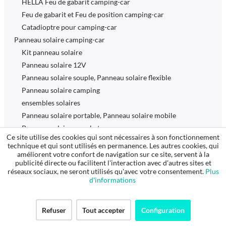
HELLA Feu de gabarit camping-car
Feu de gabarit et Feu de position camping-car
Catadioptre pour camping-car
Panneau solaire camping-car
Kit panneau solaire
Panneau solaire 12V
Panneau solaire souple, Panneau solaire flexible
Panneau solaire camping
ensembles solaires
Panneau solaire portable, Panneau solaire mobile
Panneau solaire pour bateau
Ce site utilise des cookies qui sont nécessaires à son fonctionnement
Panneau solaire pour jardin
technique et qui sont utilisés en permanence. Les autres cookies, qui
Régulateur solaire 12V, Régulateur solaire MPPT
améliorent votre confort de navigation sur ce site, servent à la
publicité directe ou facilitent l'interaction avec d'autres sites et
Batterie solaire 12V
réseaux sociaux, ne seront utilisés qu'avec votre consentement.
Plus
Afficheur solaire 12V, Écran solaire 12V
d'informations
Accessoire pour panneau solaire camping-car
Fixation panneau solaire camping-car
Refuser
Tout accepter
Configuration
Passe-toit pour panneau solaire