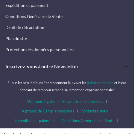
Expédition et paiement
Conditions Générales de Vente
Droit de rétractation
Plan du site
Protection des données personnelles
Inscrivez-vous à notre Newsletter
* Tous les prix indiqués * comprennent la TVA et les
frais d'expédition
et le cas
échéant de remboursement, sauf mention expresse contraire
Mentions légales
Paramètres des cookies
A propos de Camp’ accessoires
Contactez-nous
Expédition et paiement
Conditions Générales de Vente
Droit de rétractation
Protection des données personnelles