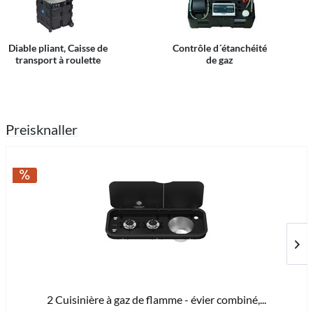
Diable pliant, Caisse de
Contrôle d´étanchéité
transport à roulette
de gaz
Preisknaller
2 Cuisinière à gaz de flamme - évier combiné,...
565