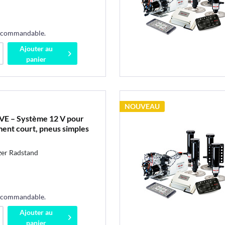
s commandable.
Ajouter au
panier
NOUVEAU
VE – Système 12 V pour
ment court, pneus simples
zer Radstand
s commandable.
Ajouter au
panier