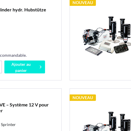
NOUVEAU
linder hydr. Hubstütze
s commandable.
Ajouter au
panier
NOUVEAU
VE – Système 12 V pour
er
Sprinter