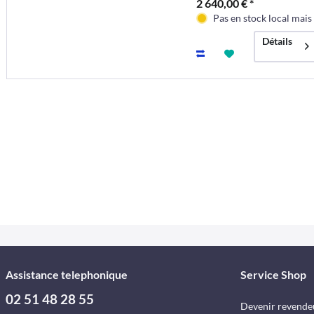
2 640,00 € *
Pas en stock local mai
Détails
Assistance telephonique
Service Shop
02 51 48 28 55
Devenir revende