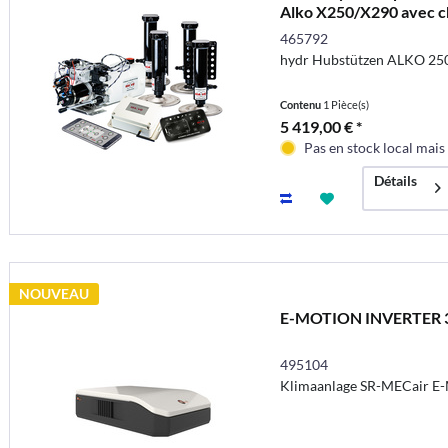
Alko X250/X290 avec ch
465792
hydr Hubstützen ALKO 250
Contenu
1 Pièce(s)
5 419,00 € *
Pas en stock local mai
Détails
NOUVEAU
E-MOTION INVERTER 3
495104
Klimaanlage SR-MECair E