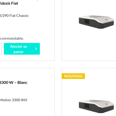
âssis Fiat
/290 Fiat Chassis
s commandable.
Ajouter au
panier
NOUVEAU
300 W – Blanc
-Motion 3300 INV