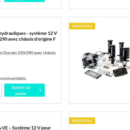
NOUVEAU
hydrauliques - système 12 V
90 avec châssis d'origine F
es Ducato 250/290 avec châssis
s commandable.
Ajouter au
panier
NOUVEAU
-VE – Système 12 V pour