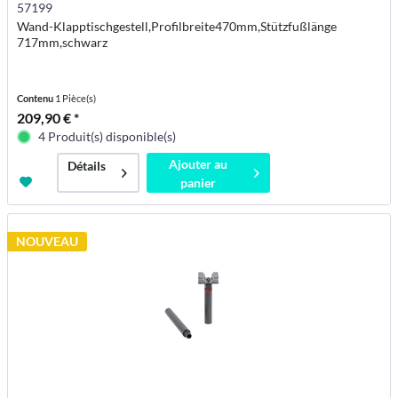
57199
Wand-Klapptischgestell,Profilbreite470mm,Stützfußlänge
717mm,schwarz
Contenu
1 Pièce(s)
209,90 € *
4 Produit(s) disponible(s)
Ajouter au
Détails
panier
NOUVEAU