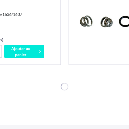
35/1636/1637
s)
Ajouter au
panier