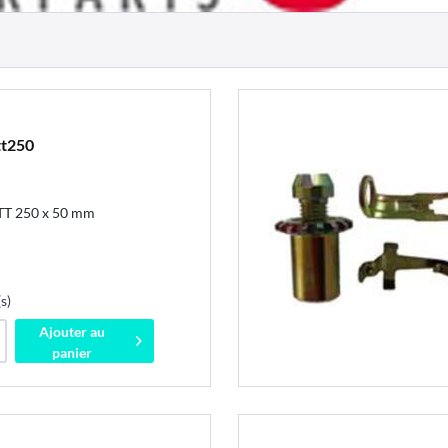
t250
T 250 x 50 mm
s)
Ajouter au
panier