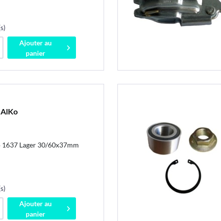
s)
Ajouter au
panier
 AlKo
o 1637 Lager 30/60x37mm
s)
Ajouter au
panier