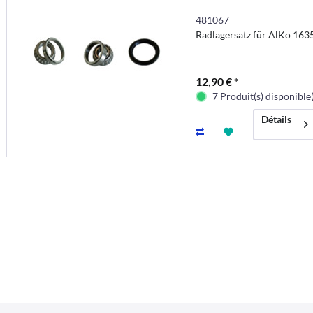
481067
Radlagersatz für AlKo 16
12,90 € *
7 Produit(s) disponible(
Détails