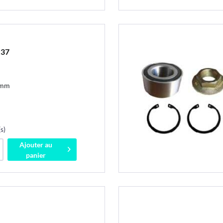
x37
 mm
s)
Ajouter au
panier