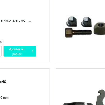
050-2361 160 x 35 mm
s)
Ajouter au
panier
0x40
 40 mm