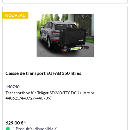
NOUVEAU
Caisse de transport EUFAB 350 litres
440740
Transportbox für Träger SD260/TECDC1+ (Art.nr.
440625/440727/440739)
629,00 € *
1 Produit(s) disponible(s)