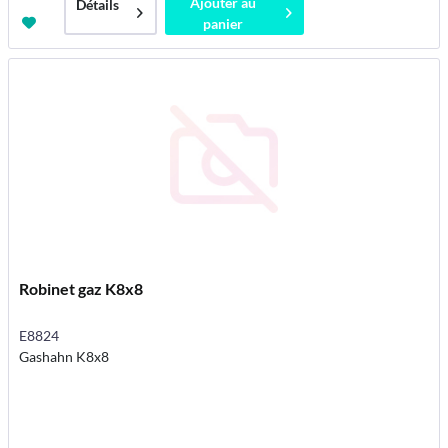
Ajouter au
Détails
panier
Robinet gaz K8x8
E8824
Gashahn K8x8