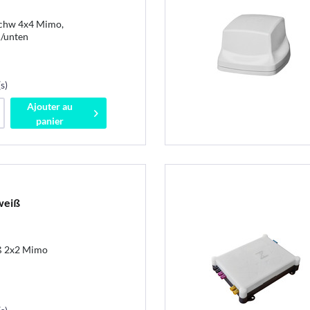
chw 4x4 Mimo,
l/unten
s)
Ajouter au
panier
weiß
ß 2x2 Mimo