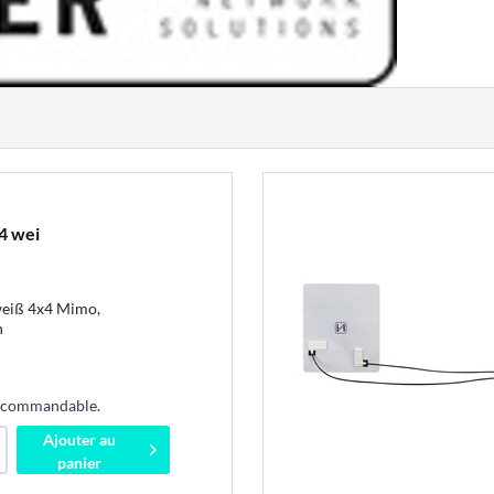
4 wei
eiß 4x4 Mimo,
h
s commandable.
Ajouter au
panier