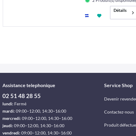
2 Produit(s) disponible(
Détails
Assistance telephonique
Service Shop
02 51 48 28 55
Devenir revende
lundi:
Fermé
mardi:
09:00–12:00, 14:30–16:00
Contactez-nous
mercredi:
09:00–12:00, 14:30–16:00
Produit défectu
jeudi:
09:00–12:00, 14:30–16:00
vendredi:
09:00–12:00, 14:30–16:00