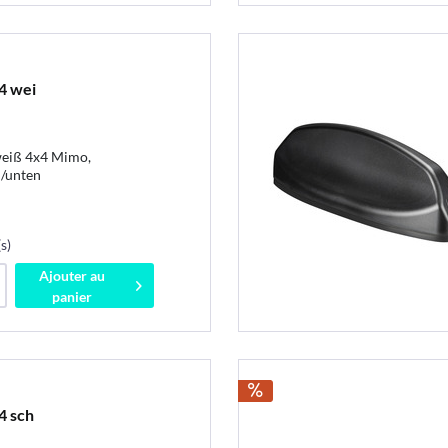
4 wei
eiß 4x4 Mimo,
l/unten
s)
Ajouter au
panier
4 sch