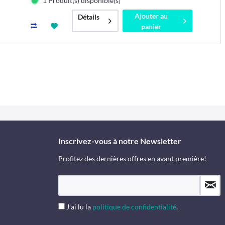
1 Produit(s) disponible(s)
Ajouter au
Détails
panier
Inscrivez-vous à notre Newsletter
Profitez des dernières offres en avant première!
J'ai lu la
politique de confidentialité
.