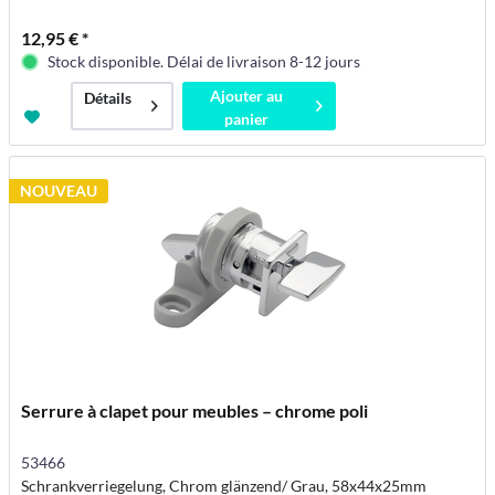
12,95 € *
Stock disponible. Délai de livraison 8-12 jours
Ajouter au
Détails
panier
NOUVEAU
Serrure à clapet pour meubles – chrome poli
53466
Schrankverriegelung, Chrom glänzend/ Grau, 58x44x25mm