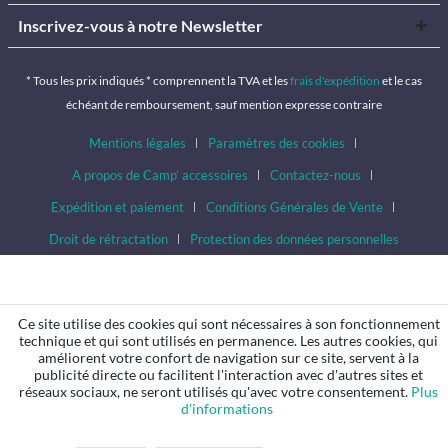
Inscrivez-vous à notre Newsletter
* Tous les prix indiqués * comprennent la TVA et les
frais d'expédition
et le cas
échéant de remboursement, sauf mention expresse contraire
Mentions légales
Paramètres des cookies
A propos de Camp’ accessoires
Contactez-nous
Expédition et paiement
Conditions Générales de Vente
Droit de rétractation
Protection des données personnelles
Ce site utilise des cookies qui sont nécessaires à son fonctionnement
technique et qui sont utilisés en permanence. Les autres cookies, qui
améliorent votre confort de navigation sur ce site, servent à la
publicité directe ou facilitent l'interaction avec d'autres sites et
réseaux sociaux, ne seront utilisés qu'avec votre consentement.
Plus
d'informations