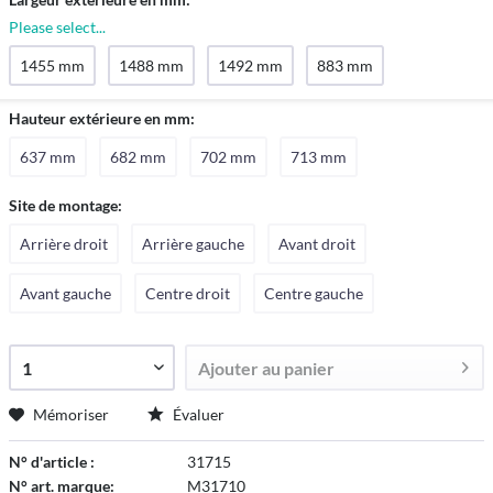
Please select...
1455 mm
1488 mm
1492 mm
883 mm
Hauteur extérieure en mm:
637 mm
682 mm
702 mm
713 mm
Site de montage:
Arrière droit
Arrière gauche
Avant droit
Avant gauche
Centre droit
Centre gauche
Ajouter au
panier
Mémoriser
Évaluer
N° d'article :
31715
N° art. marque:
M31710