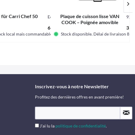
 für Carri Chef 50
Plaque de cuisson lisse VAN
E6606
925
COOK – Poignée amovible
69,95 € *
39,9
ock local mais commandable.
Stock disponible. Délai de livraison 8-1
Inscrivez-vous à notre Newsletter
Profitez des dernières offres en avant première!
J'ai lu la
politique de confidentialité
.