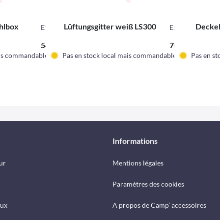
hlbox
Lüftungsgitter weiß LS300
Deckel
E13633
E545
54,62 € *
70,98 € *
ais commandable.
Pas en stock local mais commandable.
Pas en st
Informations
ur
Mentions légales
Paramètres des cookies
eux
A propos de Camp’ accessoires