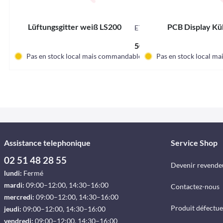
Lüftungsgitter weiß LS200
PCB Display Kü
E7027
50,20 € *
Pas en stock local mais commandable.
Pas en stock local m
Assistance telephonique
Service Shop
02 51 48 28 55
Devenir revende
lundi:
Fermé
mardi:
09:00–12:00, 14:30–16:00
Contactez-nous
mercredi:
09:00–12:00, 14:30–16:00
Produit défectu
jeudi:
09:00–12:00, 14:30–16:00
vendredi:
09:00–12:00, 14:30–16:00