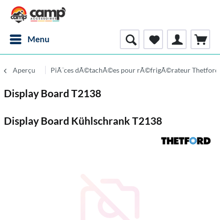
Menu
Aperçu
PiÃ¨ces dÃ©tachÃ©es pour rÃ©frigÃ©rateur Thetford
Display Board T2138
Display Board Kühlschrank T2138