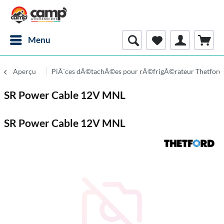
Menu
Aperçu
PiÃ¨ces dÃ©tachÃ©es pour rÃ©frigÃ©rateur Thetford
SR Power Cable 12V MNL
SR Power Cable 12V MNL