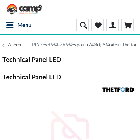
Menu
Aperçu
PiÃ¨ces dÃ©tachÃ©es pour rÃ©frigÃ©rateur Thetford
Technical Panel LED
Technical Panel LED