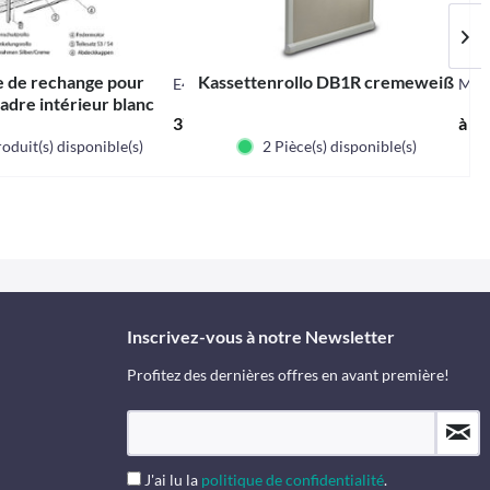
e de rechange pour
Kassettenrollo DB1R cremeweiß
R
E4001
M37
adre intérieur blanc
00 € *
376,14 € *
à pa
ème, complet
oduit(s) disponible(s)
2 Pièce(s) disponible(s)
Inscrivez-vous à notre Newsletter
Profitez des dernières offres en avant première!
J'ai lu la
politique de confidentialité
.