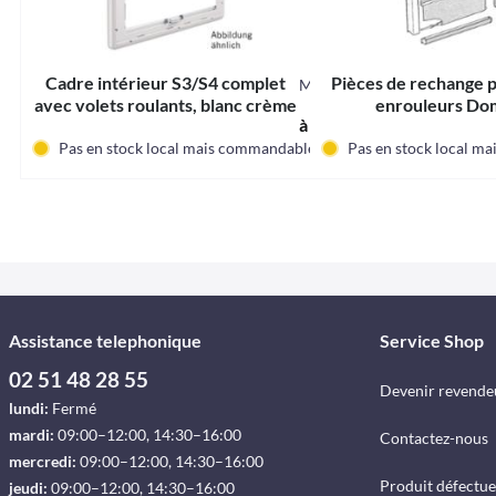
Cadre intérieur S3/S4 complet
Pièces de rechange p
ME5660
avec volets roulants, blanc crème
enrouleurs Do
à partir de 193,74 € *
Pas en stock local mais commandable.
Pas en stock local m
Assistance telephonique
Service Shop
02 51 48 28 55
Devenir revende
lundi:
Fermé
mardi:
09:00–12:00, 14:30–16:00
Contactez-nous
mercredi:
09:00–12:00, 14:30–16:00
Produit défectu
jeudi:
09:00–12:00, 14:30–16:00