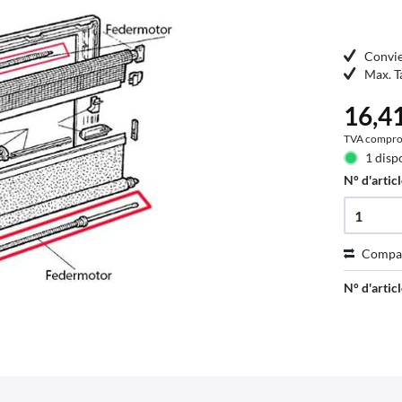
Convie
Max. T
16,41
TVA compro
1 disp
N° d'articl
Compa
N° d'articl