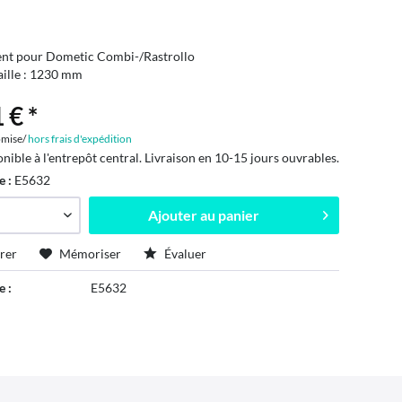
nt pour Dometic Combi-/Rastrollo
aille : 1230 mm
 € *
mise/
hors frais d'expédition
onible à l'entrepôt central. Livraison en 10-15 jours ouvrables.
e :
E5632
Ajouter au
panier
rer
Mémoriser
Évaluer
e :
E5632