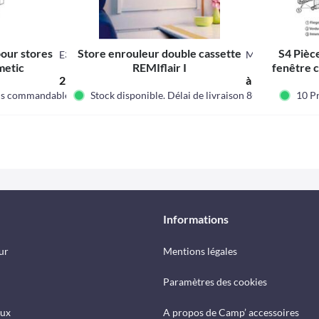
our stores
Store enrouleur double cassette
S4 Pièc
E3813
M37050
metic
REMIflair I
fenêtre c
25,35 € *
à partir de 91,
cr
ais commandable.
Stock disponible. Délai de livraison 8-12 jours
10 Pr
Informations
ur
Mentions légales
Paramètres des cookies
eux
A propos de Camp’ accessoires