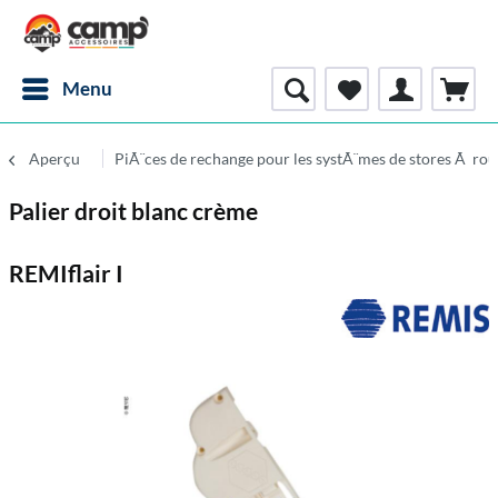
Menu
Aperçu
PiÃ¨ces de rechange pour les systÃ¨mes de stores Ã rou
Palier droit blanc crème
REMIflair I