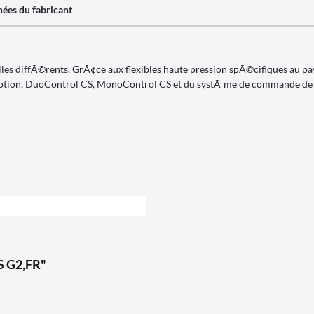
ées du fabricant
les diffÃ©rents. GrÃ¢ce aux flexibles haute pression spÃ©cifiques au pa
ecuMotion, DuoControl CS, MonoControl CS et du systÃ¨me de commande d
S G2,FR"