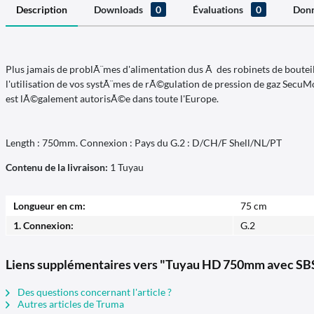
Description
Downloads
0
Évaluations
0
Donn
Plus jamais de problÃ¨mes d'alimentation dus Ã des robinets de bouteil
l'utilisation de vos systÃ¨mes de rÃ©gulation de pression de gaz S
est lÃ©galement autorisÃ©e dans toute l'Europe.
Length : 750mm. Connexion : Pays du G.2 : D/CH/F Shell/NL/PT
Contenu de la livraison:
1 Tuyau
Longueur en cm:
75 cm
1. Connexion:
G.2
Liens supplémentaires vers "Tuyau HD 750mm avec SB
Des questions concernant l'article ?
Autres articles de Truma