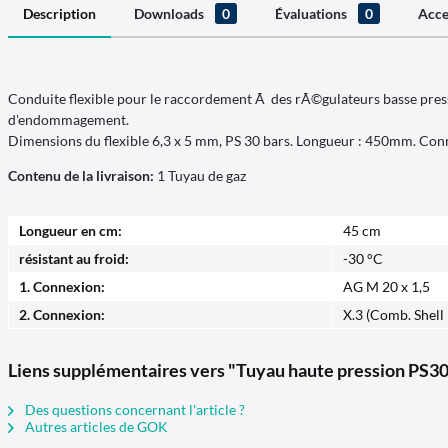
Description
Downloads
0
Évaluations
0
Acce
Conduite flexible pour le raccordement Ã des rÃ©gulateurs basse pressi
d'endommagement.
Dimensions du flexible 6,3 x 5 mm, PS 30 bars. Longueur : 450mm. Conn
Contenu de la livraison:
1 Tuyau de gaz
Longueur en cm:
45 cm
résistant au froid:
-30 °C
1. Connexion:
AG M 20 x 1,5
2. Connexion:
X.3 (Comb. Shell
Liens supplémentaires vers "Tuyau haute pression P
Des questions concernant l'article ?
Autres articles de GOK