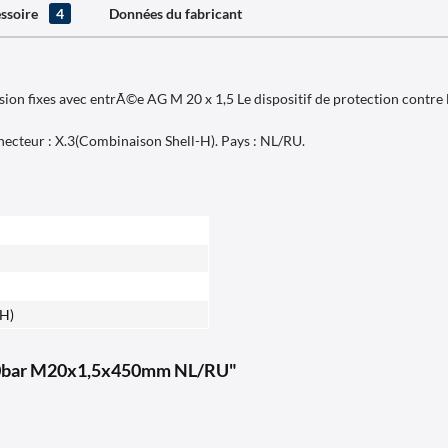
ssoire
4
Données du fabricant
on fixes avec entrÃ©e AG M 20 x 1,5 Le dispositif de protection contre l
ecteur : X.3(Combinaison Shell-H). Pays : NL/RU.
 H)
S30bar M20x1,5x450mm NL/RU"