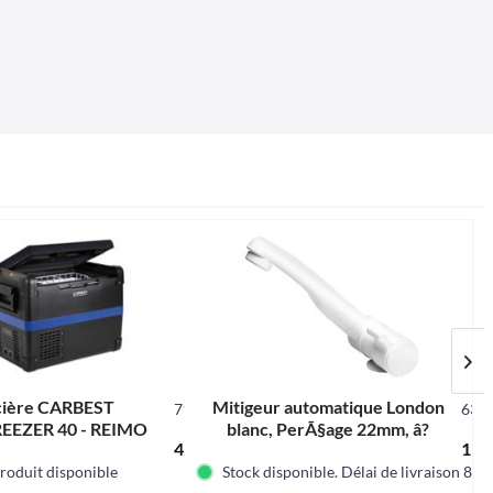
cière CARBEST
Mitigeur automatique London
71371
630
EEZER 40 - REIMO
blanc, PerÃ§age 22mm, â?
499,00 € *
19,9
¢Filetage 1/2 pouce
roduit disponible
Stock disponible. Délai de livraison 8-1