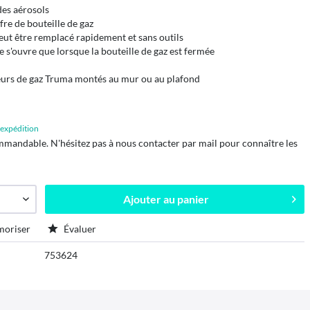
des aérosols
fre de bouteille de gaz
peut être remplacé rapidement et sans outils
e s'ouvre que lorsque la bouteille de gaz est fermée
eurs de gaz Truma montés au mur ou au plafond
d'expédition
mmandable. N'hésitez pas à nous contacter par mail pour connaître les
Ajouter au
panier
oriser
Évaluer
753624