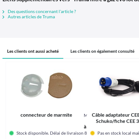
Des questions concernant l'article ?
Autres articles de Truma
Les clients ont aussi acheté
Les clients on également consulté
connecteur de marmite
Câble adaptateur CEE
M532870
Schuko/fiche CEE 
à partir de 0,60 € *
longueur 40
Stock disponible. Délai de livraison 8-12 jours
Pas en stock local m