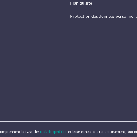
Plan du site
Protection des données personnell
 comprennent la TVA et les
frais d'expédition
et le cas échéant de remboursement, sauf m