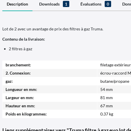
Description
Downloads
1
Évaluations
0
Donn
Lot de 2 avec un avantage de prix des filtres à gaz Truma.
Contenu de la livraison:
2 filtres à gaz
branchement:
filetage extérieu
2. Connexion:
écrou-raccord M 
gaz:
butane/propane
Longueur en mm:
54 mm
Largeur en mm:
81 mm
Hauteur en mm:
67 mm
Poids en kilogrammes:
0.37 kg
Liens supplémentaires vers "Truma filtre à gaz evo lot d