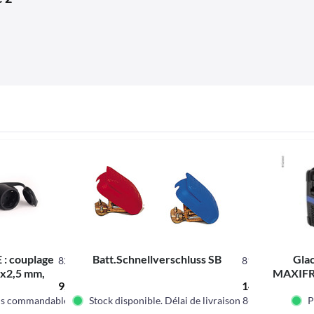
 : couplage
Batt.Schnellverschluss SB
Gla
820221
81310
3x2,5 mm,
MAXIFR
9,95 € *
14,95 € *
 cm
ais commandable.
Stock disponible. Délai de livraison 8-12 jours
P