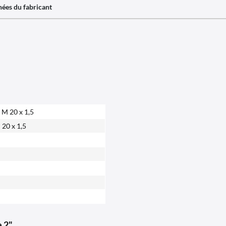
ées du fabricant
r M 20 x 1,5
20 x 1,5
e 2"