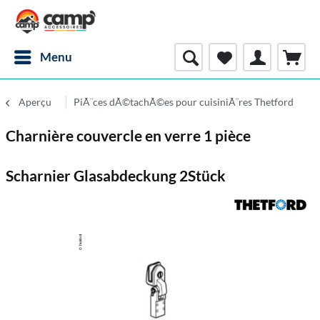
Menu
Aperçu
PiÃ¨ces dÃ©tachÃ©es pour cuisiniÃ¨res Thetford
Charnière couvercle en verre 1 pièce
Scharnier Glasabdeckung 2Stück