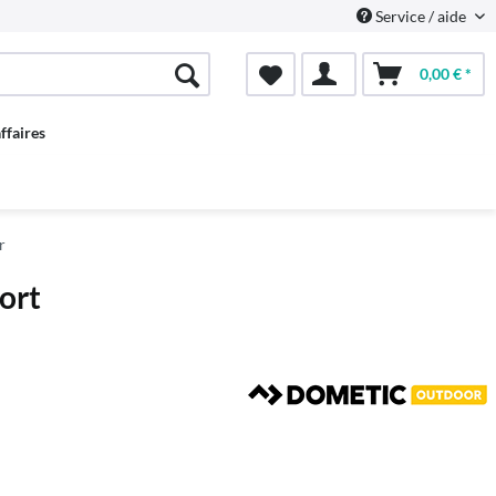
Service / aide
0,00 € *
ffaires
r
ort