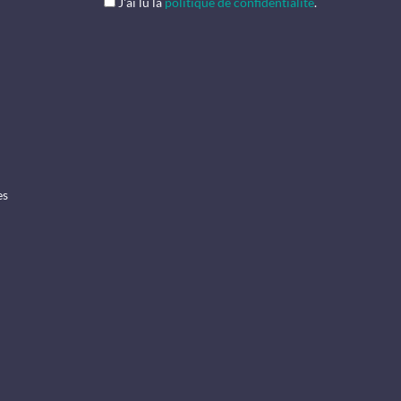
J'ai lu la
politique de confidentialité
.
es