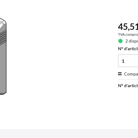
45,51
TVA compro
2 disp
N° d'articl
Compa
N° d'articl