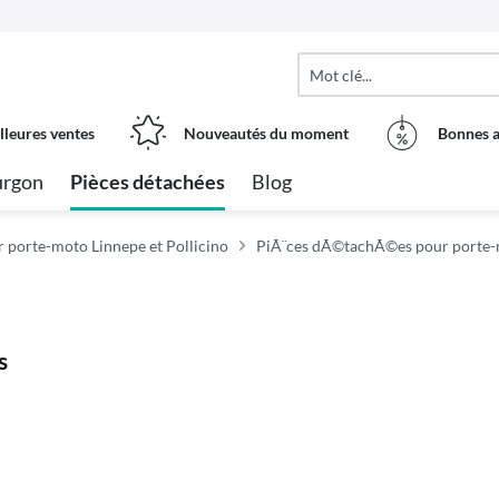
lleures ventes
Nouveautés du moment
Bonnes a
urgon
Pièces détachées
Blog
r porte-moto Linnepe et Pollicino
PiÃ¨ces dÃ©tachÃ©es pour porte-
s