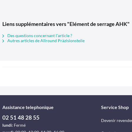
Liens supplémentaires vers "Elément de serrage AHK"
Des questions concernant l'article ?
Autres articles de Allround Präzisionsteile
Assistance telephonique
Service Shop
02 51 48 28 55
Devenir revende
lundi:
Fermé