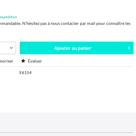
d'expédition
mmandable. N'hésitez pas à nous contacter par mail pour connaître les
Ajouter au
panier
oriser
Évaluer
E6154