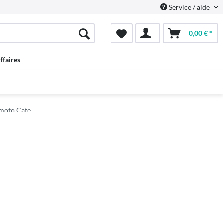
Service / aide
0,00 € *
ffaires
moto Cate