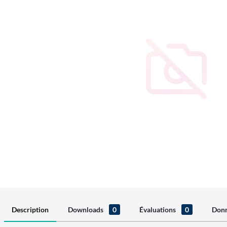
Description
Downloads
0
Évaluations
0
Donn