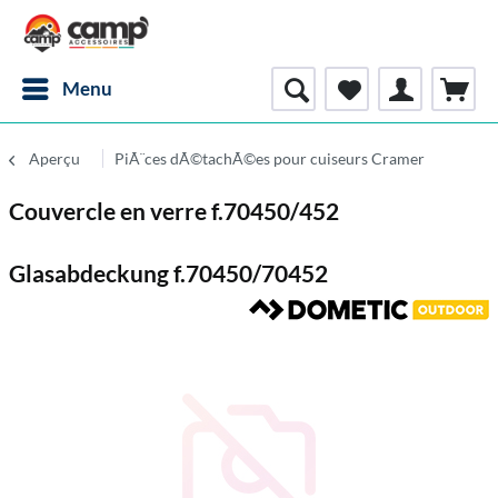
Menu
Aperçu
PiÃ¨ces dÃ©tachÃ©es pour cuiseurs Cramer
Couvercle en verre f.70450/452
Glasabdeckung f.70450/70452