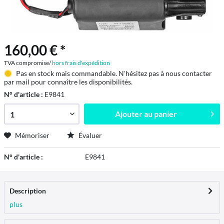
160,00 € *
TVA compromise/
hors frais d'expédition
Pas en stock mais commandable. N'hésitez pas à nous contacter
par mail pour connaître les disponibilités.
N° d'article :
E9841
Ajouter au
panier
Mémoriser
Évaluer
N° d'article :
E9841
Description
plus