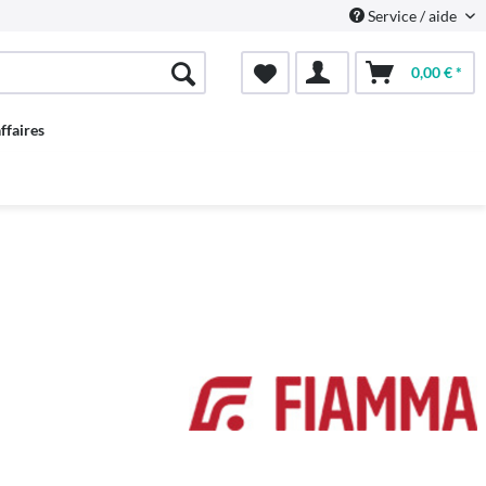
Service / aide
0,00 € *
ffaires