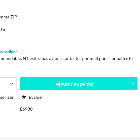
iamma ZIP
00 m
d'expédition
mmandable. N'hésitez pas à nous contacter par mail pour connaître les
Ajouter au
panier
oriser
Évaluer
E6930