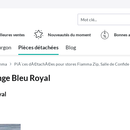
lleures ventes
Nouveautés du moment
Bonnes a
urgon
Pièces détachées
Blog
amma
PiÃ¨ces dÃ©tachÃ©es pour stores Fiamma Zip, Salle de Confide
nge Bleu Royal
yal