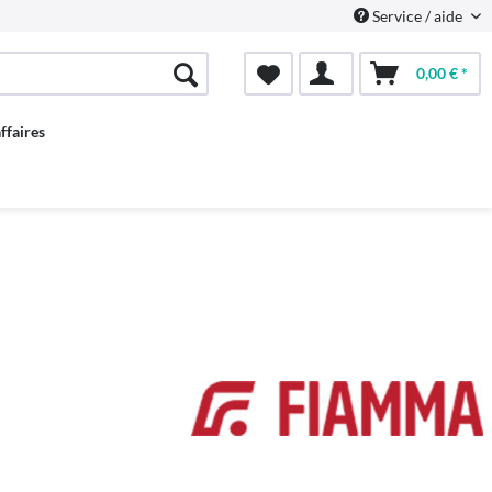
Service / aide
0,00 € *
ffaires