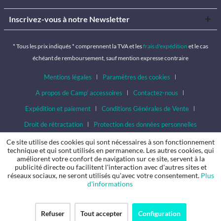
Inscrivez-vous à notre Newsletter
* Tous les prix indiqués * comprennent la TVA et les
frais d'expédition
et le cas
échéant de remboursement, sauf mention expresse contraire
Mentions légales
Paramètres des cookies
A propos de Camp’ accessoires
Contactez-nous
Expédition et paiement
Conditions Générales de Vente
Droit de rétractation
Protection des données personnelles
Ce site utilise des cookies qui sont nécessaires à son fonctionnement
technique et qui sont utilisés en permanence. Les autres cookies, qui
améliorent votre confort de navigation sur ce site, servent à la
publicité directe ou facilitent l'interaction avec d'autres sites et
réseaux sociaux, ne seront utilisés qu'avec votre consentement.
Plus
d'informations
Refuser
Tout accepter
Configuration