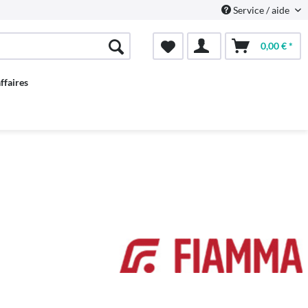
Service / aide
0,00 € *
ffaires