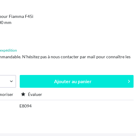
 pour Fiamma F45i
2600 mm
d'expédition
mmandable. N'hésitez pas à nous contacter par mail pour connaître les
Ajouter au
panier
oriser
Évaluer
E8094