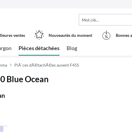
lleures ventes
Nouveautés du moment
Bonnes a
urgon
Pièces détachées
Blog
amma
PiÃ¨ces dÃ©tachÃ©es auvent F45S
60 Blue Ocean
an