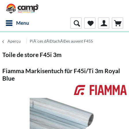
Menu
Aperçu
PiÃ¨ces dÃ©tachÃ©es auvent F45S
Toile de store F45i 3m
Fiamma Markisentuch für F45i/Ti 3m Royal
Blue