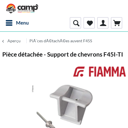
Menu
Aperçu
PiÃ¨ces dÃ©tachÃ©es auvent F45S
Pièce détachée - Support de chevrons F45I-TI