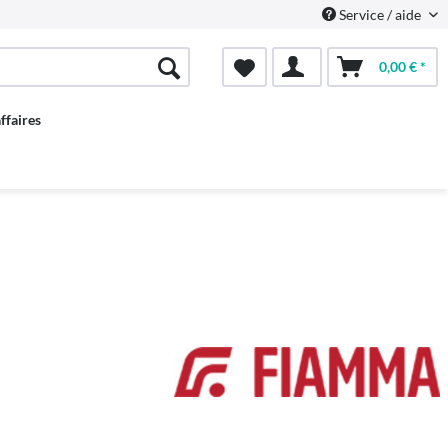
Service / aide
0,00 € *
ffaires