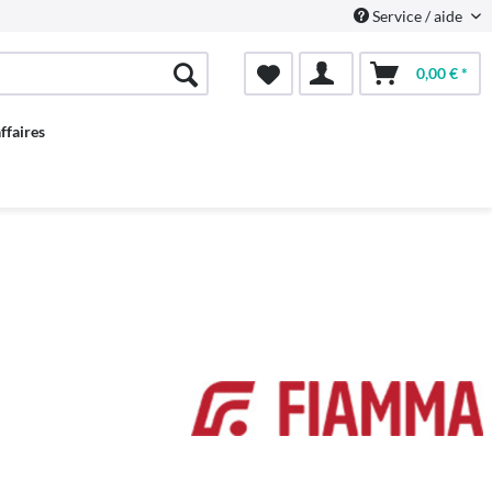
Service / aide
0,00 € *
ffaires