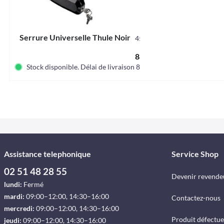
Serrure Universelle Thule Noir
45725
88,00 € *
Stock disponible. Délai de livraison 8-12 jours
Assistance telephonique
Service Shop
02 51 48 28 55
Devenir revende
lundi:
Fermé
mardi:
09:00–12:00, 14:30–16:00
Contactez-nous
mercredi:
09:00–12:00, 14:30–16:00
Produit défectu
jeudi:
09:00–12:00, 14:30–16:00