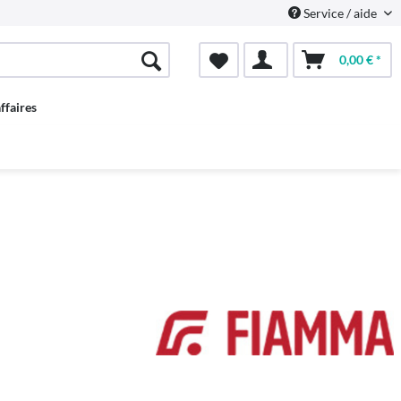
Service / aide
0,00 € *
ffaires