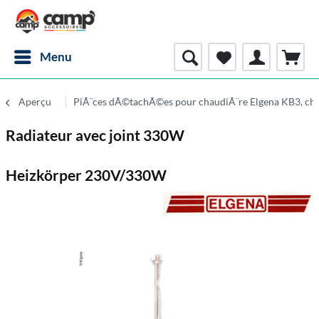
Menu
Aperçu
PiÃ¨ces dÃ©tachÃ©es pour chaudiÃ¨re Elgena KB3, cha
Radiateur avec joint 330W
Heizkörper 230V/330W