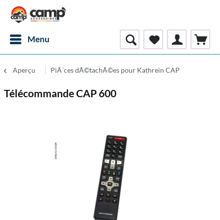
Menu
Aperçu
PiÃ¨ces dÃ©tachÃ©es pour Kathrein CAP
Télécommande CAP 600