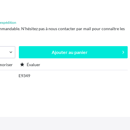
d'expédition
mmandable. N'hésitez pas à nous contacter par mail pour connaître les
Ajouter au
panier
oriser
Évaluer
E9349