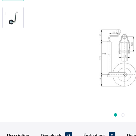
Description
Downloads
0
Évaluations
0
Donn