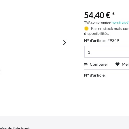
54,40 € *
TVA compromise/
hors frais 
Pas en stock mais co
disponibilités.
N° d'article :
E9349
Comparer
Mém
N° d'article :
ées du fabricant