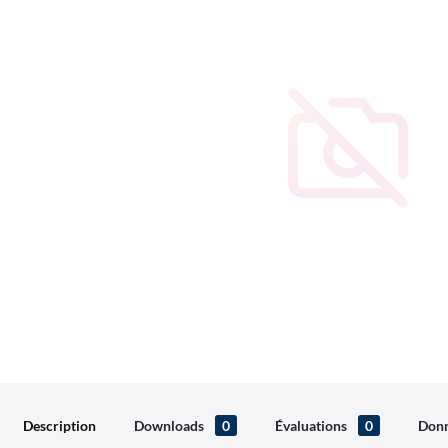
Description
Downloads
0
Évaluations
0
Donn