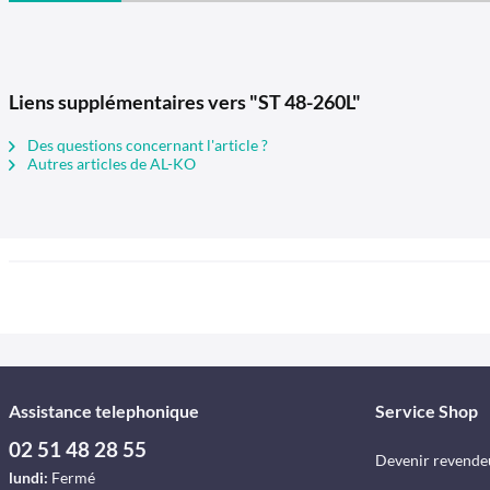
Liens supplémentaires vers "ST 48-260L"
Des questions concernant l'article ?
Autres articles de AL-KO
Assistance telephonique
Service Shop
02 51 48 28 55
Devenir revende
lundi:
Fermé