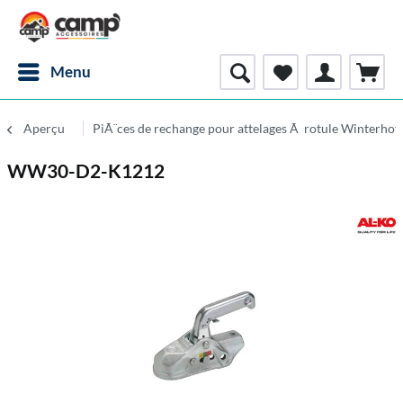
Menu
Aperçu
PiÃ¨ces de rechange pour attelages Ã rotule Winterhof
WW30-D2-K1212