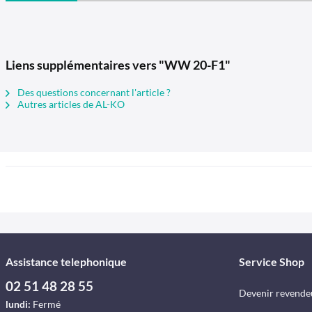
Liens supplémentaires vers "WW 20-F1"
Des questions concernant l'article ?
Autres articles de AL-KO
Assistance telephonique
Service Shop
02 51 48 28 55
Devenir revende
lundi:
Fermé