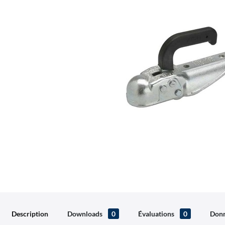
Description
Downloads
0
Évaluations
0
Donn