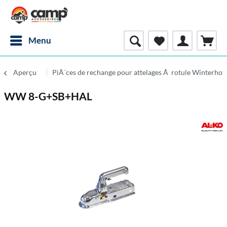
Menu
Aperçu
PiÃ¨ces de rechange pour attelages Ã rotule Winterhof
WW 8-G+SB+HAL