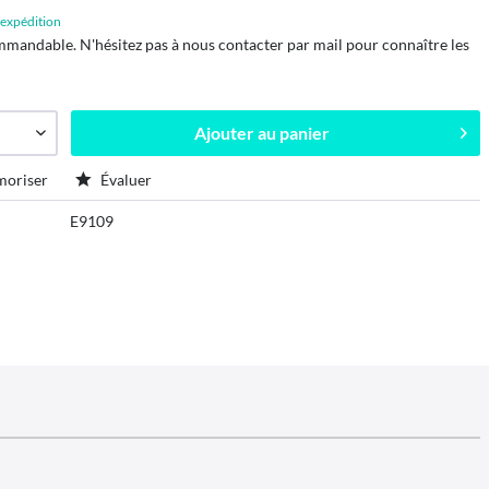
d'expédition
mmandable. N'hésitez pas à nous contacter par mail pour connaître les
Ajouter au
panier
oriser
Évaluer
E9109