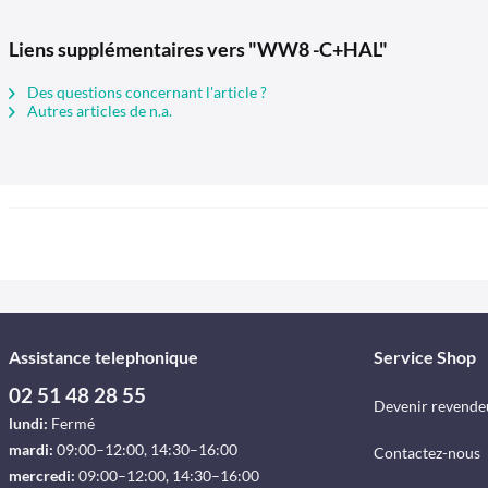
Liens supplémentaires vers "WW8 -C+HAL"
Des questions concernant l'article ?
Autres articles de n.a.
Assistance telephonique
Service Shop
02 51 48 28 55
Devenir revende
lundi:
Fermé
mardi:
09:00–12:00, 14:30–16:00
Contactez-nous
mercredi:
09:00–12:00, 14:30–16:00