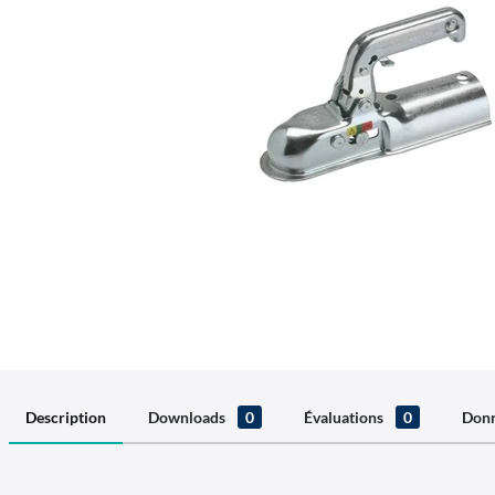
Description
Downloads
0
Évaluations
0
Donn