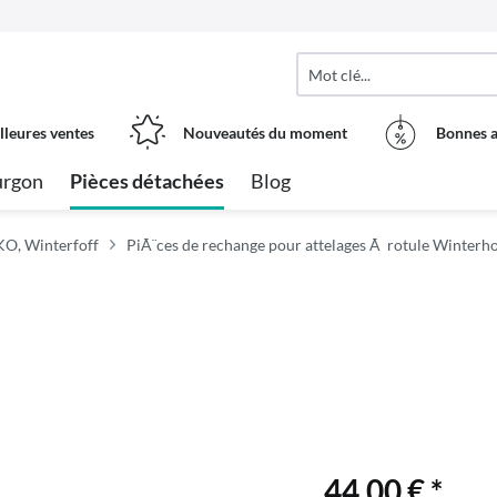
lleures ventes
Nouveautés du moment
Bonnes a
urgon
Pièces détachées
Blog
KO, Winterfoff
PiÃ¨ces de rechange pour attelages Ã rotule Winterho
44,00 € *