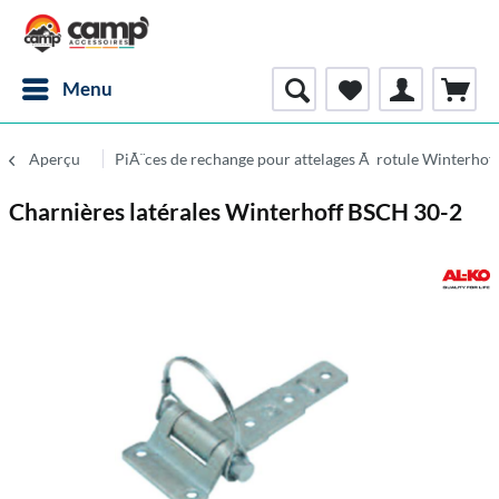
Menu
Aperçu
PiÃ¨ces de rechange pour attelages Ã rotule Winterhof
Charnières latérales Winterhoff BSCH 30-2