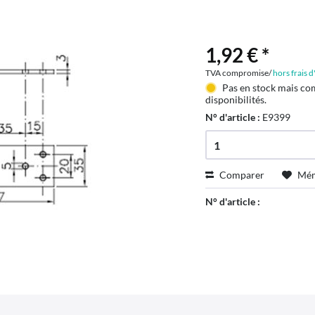
1,92 € *
TVA compromise/
hors frais 
Pas en stock mais co
disponibilités.
N° d'article :
E9399
Comparer
Mém
N° d'article :