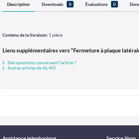
Description
Downloads
0
Évaluations
0
Donn
Contenu de la livraison:
1 pièce
Liens supplémentaires vers "Fermeture à plaque latér
Des questions concernant l'article ?
Autres articles de AL-KO
Assistance telephonique
Service Shop