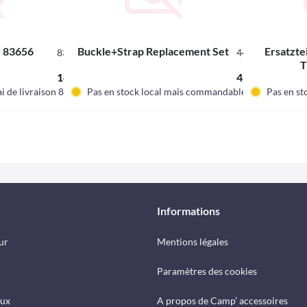
r 83656
Buckle+Strap Replacement Set
Ersatzte
83664
443557
T
14,90 € *
42,90 € *
i de livraison 8-12 jours
Pas en stock local mais commandable.
Pas en st
Informations
ur
Mentions légales
Paramètres des cookies
eux
A propos de Camp’ accessoires