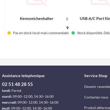
Kennzeichenhalter
USB-A/C Port fü
E13661
9,90 € *
Pas en stock local mais commandable.
Stock disponible. Déla
Assistance telephonique
Service Shop
02 51 48 28 55
Devenir revende
lundi:
Fermé
mardi:
09:00–12:00, 14:30–16:00
Contactez-nous
mercredi:
09:00–12:00, 14:30–16:00
Produit défectu
jeudi:
09:00–12:00, 14:30–16:00