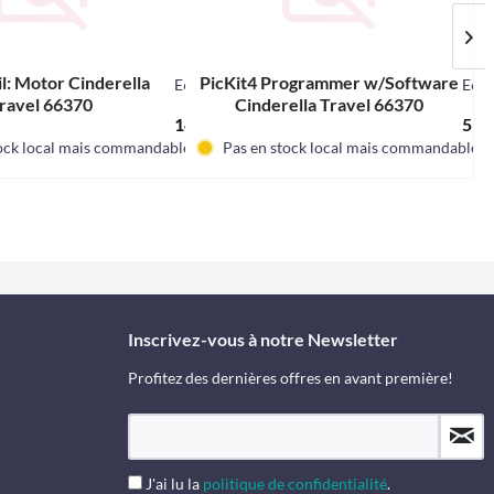
il: Motor Cinderella
PicKit4 Programmer w/Software
E66359
E66
ravel 66370
Cinderella Travel 66370
k
146,84 € *
537,
ock local mais commandable.
Pas en stock local mais commandable.
Inscrivez-vous à notre Newsletter
Profitez des dernières offres en avant première!
J'ai lu la
politique de confidentialité
.