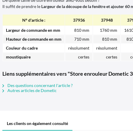
De quelle taille de store enrouleur avez-vous besoin ?
Il suffit de prendre le
Largeur de la découpe de la fenêtre et ajouter 60
N° d'article :
37936
37948
37
Largeur de commande en mm
810 mm
1760 mm
161
Hauteur de commande en mm
710 mm
810 mm
81
Couleur du cadre
résolument
résolument
moustiquaire
certes
certes
c
Liens supplémentaires vers "Store enrouleur Dometic 
Des questions concernant l'article ?
Autres articles de Dometic
Les clients on également consulté