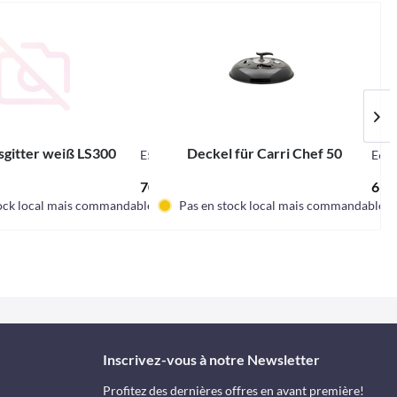
sgitter weiß LS300
Deckel für Carri Chef 50
E545
E66
70,98 € *
69,9
ock local mais commandable.
Pas en stock local mais commandable.
Inscrivez-vous à notre Newsletter
Profitez des dernières offres en avant première!