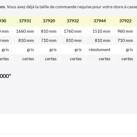
 mm
. Vous avez déjà la taille de commande requise pour votre store à casse
930
37931
37920
37932
37944
37922
0 mm
1660 mm
810 mm
1760 mm
1510 mm
960 mm
0 mm
810 mm
710 mm
810 mm
810 mm
710 mm
gris
gris
gris
gris
résolument
gris
ertes
certes
certes
certes
certes
certes
3000"