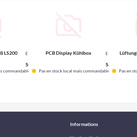
iß LS200
PCB Display Kühlbox
Lüftung
E7027
E13633
50,20 € *
54,62 € *
ais commandable.
Pas en stock local mais commandable.
Pas en st
Informations