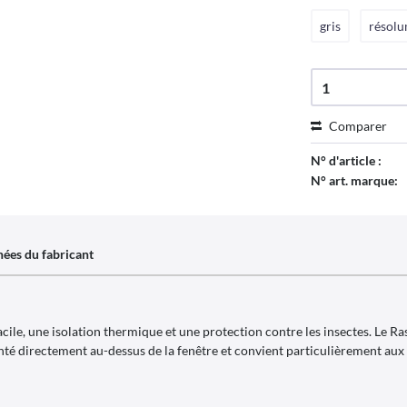
gris
résol
Comparer
N° d'article :
N° art. marque:
ées du fabricant
acile, une isolation thermique et une protection contre les insectes. Le R
té directement au-dessus de la fenêtre et convient particulièrement aux 