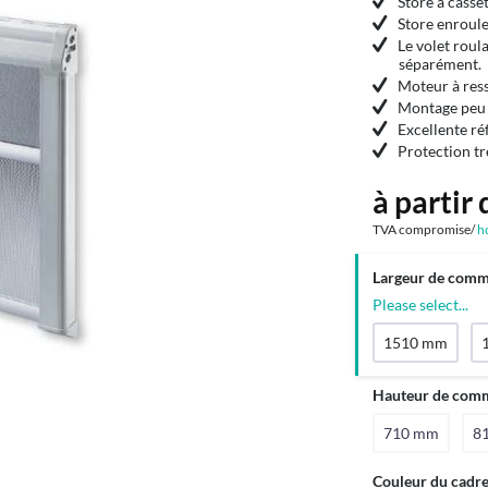
Store à casse
Store enroule
Le volet roul
séparément.
Moteur à ress
Montage peu 
Excellente ré
Protection tr
à partir 
TVA compromise/
h
Largeur de com
Please select...
1510 mm
Hauteur de com
710 mm
8
Couleur du cadre