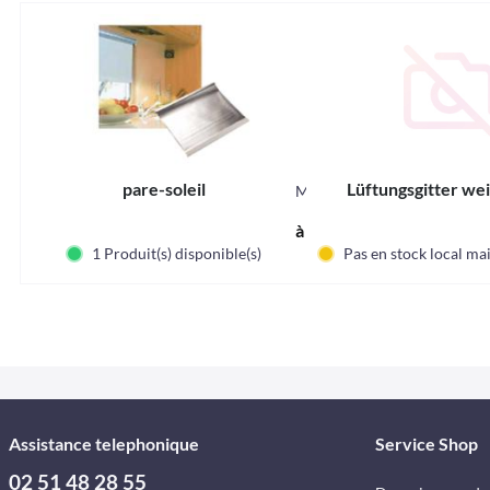
pare-soleil
Lüftungsgitter we
M36870
à partir de 46,70 € *
1 Produit(s) disponible(s)
Pas en stock local m
Assistance telephonique
Service Shop
02 51 48 28 55