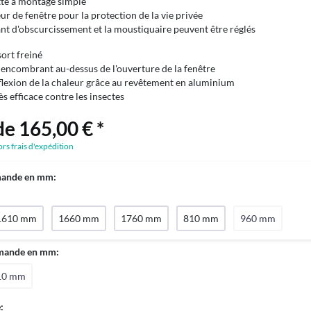
tte à montage simple
ur de fenêtre pour la protection de la vie privée
ant d'obscurcissement et la moustiquaire peuvent être réglés
ort freiné
encombrant au-dessus de l'ouverture de la fenêtre
flexion de la chaleur grâce au revêtement en aluminium
ès efficace contre les insectes
de 165,00 € *
ors frais d'expédition
mande en mm:
1610 mm
1660 mm
1760 mm
810 mm
960 mm
mande en mm:
10 mm
: