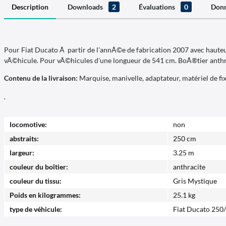
Description
Downloads
2
Évaluations
0
Donn
Pour Fiat Ducato Ã partir de l'annÃ©e de fabrication 2007 avec haute
vÃ©hicule. Pour vÃ©hicules d'une longueur de 541 cm. BoÃ®tier anthraci
Contenu de la livraison:
Marquise, manivelle, adaptateur, matériel de fix
.
locomotive:
non
abstraits:
250 cm
largeur:
3.25 m
couleur du boîtier:
anthracite
couleur du tissu:
Gris Mystique
Poids en kilogrammes:
25.1 kg
type de véhicule:
Fiat Ducato 250/