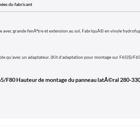
ées du fabricant
 avec grande fenÃªtre et extension au sol. FabriquÃ© en vinyle hydrofug
sible qu'avec un adaptateur. (Kit d'adaptation pour montage sur F65(S)/F
65/F80 Hauteur de montage du panneau latÃ©ral 280-33