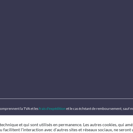
 comprennent la TVA et les
frais d'expédition
et le cas échéant de remboursement, sauf m
 technique et qui sont utilisés en permanence. Les autres cookies, qui amé
u facilitent l'interaction avec d'autres sites et réseaux sociaux, ne seront u