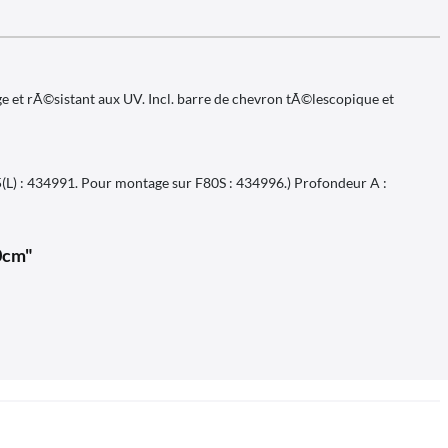
e et rÃ©sistant aux UV. Incl. barre de chevron tÃ©lescopique et
65(L) : 434991. Pour montage sur F80S : 434996.) Profondeur A :
0cm"