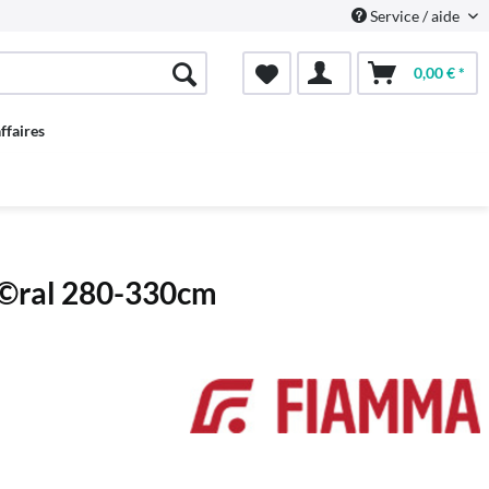
Service / aide
0,00 € *
ffaires
Ã©ral 280-330cm