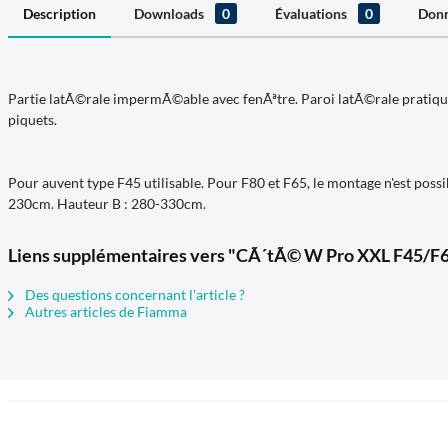
Description
Downloads
0
Évaluations
0
Donn
Partie latÃ©rale impermÃ©able avec fenÃªtre. Paroi latÃ©rale pratique
piquets.
Pour auvent type F45 utilisable. Pour F80 et F65, le montage n'est pos
230cm. Hauteur B : 280-330cm.
Liens supplémentaires vers "CÃ´tÃ© W Pro XXL F45/F
Des questions concernant l'article ?
Autres articles de Fiamma