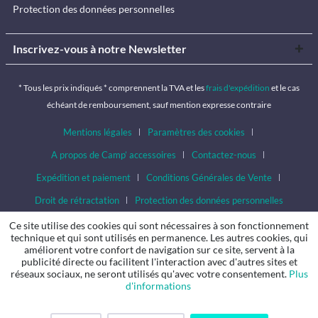
Protection des données personnelles
Inscrivez-vous à notre Newsletter
* Tous les prix indiqués * comprennent la TVA et les
frais d'expédition
et le cas
échéant de remboursement, sauf mention expresse contraire
Mentions légales
Paramètres des cookies
A propos de Camp’ accessoires
Contactez-nous
Expédition et paiement
Conditions Générales de Vente
Droit de rétractation
Protection des données personnelles
Ce site utilise des cookies qui sont nécessaires à son fonctionnement
technique et qui sont utilisés en permanence. Les autres cookies, qui
améliorent votre confort de navigation sur ce site, servent à la
publicité directe ou facilitent l'interaction avec d'autres sites et
réseaux sociaux, ne seront utilisés qu'avec votre consentement.
Plus
d'informations