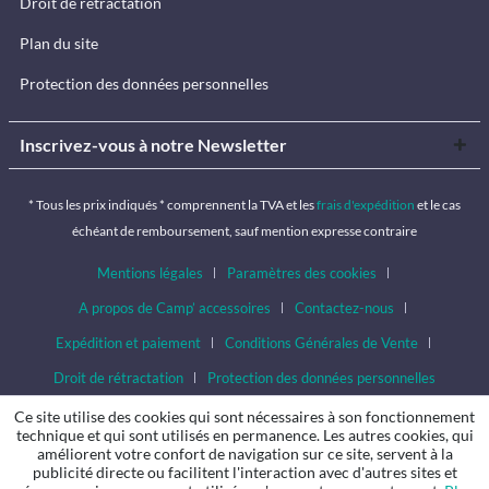
Droit de rétractation
Plan du site
Protection des données personnelles
Inscrivez-vous à notre Newsletter
* Tous les prix indiqués * comprennent la TVA et les
frais d'expédition
et le cas
échéant de remboursement, sauf mention expresse contraire
Mentions légales
Paramètres des cookies
A propos de Camp’ accessoires
Contactez-nous
Expédition et paiement
Conditions Générales de Vente
Droit de rétractation
Protection des données personnelles
Ce site utilise des cookies qui sont nécessaires à son fonctionnement
technique et qui sont utilisés en permanence. Les autres cookies, qui
améliorent votre confort de navigation sur ce site, servent à la
publicité directe ou facilitent l'interaction avec d'autres sites et